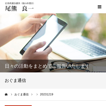
HOME
政策
活動実績
活動報告
日々の活動をまとめてご報告いたします
おぐま通信
おぐま通信
お問い合わせ
ーム
おぐま通信
20231219