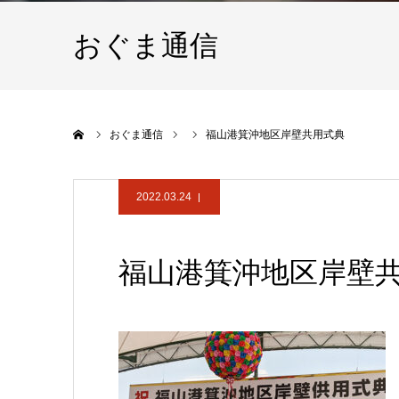
おぐま通信
ホーム
おぐま通信
福山港箕沖地区岸壁共用式典
2022.03.24
福山港箕沖地区岸壁