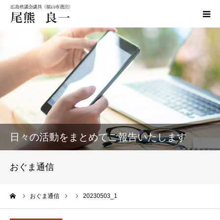
HOME
政策
活動実績
活動報告
日々の活動をまとめてご報告いたします
おぐま通信
おぐま通信
お問い合わせ
ーム
おぐま通信
20230503_1