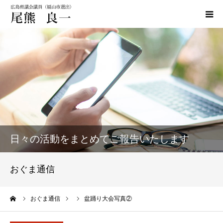
HOME
政策
活動実績
活動報告
日々の活動をまとめてご報告いたします
おぐま通信
おぐま通信
お問い合わせ
ーム
おぐま通信
盆踊り大会写真②