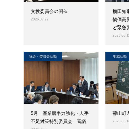
文教委員会の開催
横田知
物価高
2026.07.22
ど緊急
2026.06.1
議会・委員会活動
地域活動
5月 産業競争力強化・人手
蔀山町
不足対策特別委員会 審議
2026.03.1