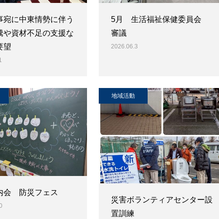
事宛に中東情勢に伴う
5月 生活福祉保健委員会
騰や資材不足の支援な
審議
要望
2026.06.3
1
地域活動
内会 防災フェス
災害ボランティアセンター設
0
置訓練