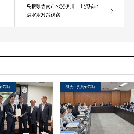
島根県雲南市の斐伊川 上流域の
洪水水対策視察
会活動
議会・委員会活動