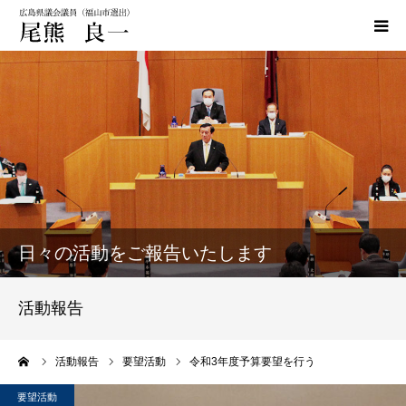
HOME
政策
活動実績
活動報告
日々の活動をご報告いたします
おぐま通信
活動報告
お問い合わせ
ーム
活動報告
要望活動
令和3年度予算要望を行う
要望活動