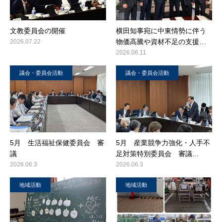
文教委員会の開催
横田知事宛に中東情勢に伴う
物価高騰や資材不足の支援…
2026.07.22
2026.06.11
議会・委員会活動
議会・委員会活動
5月 生活福祉保健委員会 審
5月 産業競争力強化・人手不
議
足対策特別委員会 審議…
2026.06.3
2026.06.3
地域活動
地域活動