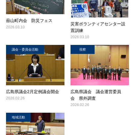
蔀山町内会 防災フェス
災害ボランティアセンター設
2026.03.10
置訓練
2026.03.10
議会・委員会活動
視察
広島県議会2月定例議会開会
広島県議会 議会運営委員
会 県外調査
2026.02.26
2026.02.26
地域活動