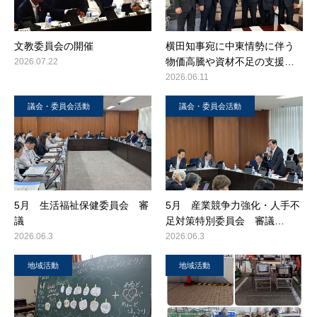
文教委員会の開催
横田知事宛に中東情勢に伴う
物価高騰や資材不足の支援…
2026.07.22
2026.06.11
議会・委員会活動
議会・委員会活動
5月 生活福祉保健委員会 審
5月 産業競争力強化・人手不
議
足対策特別委員会 審議…
2026.06.3
2026.06.3
地域活動
地域活動