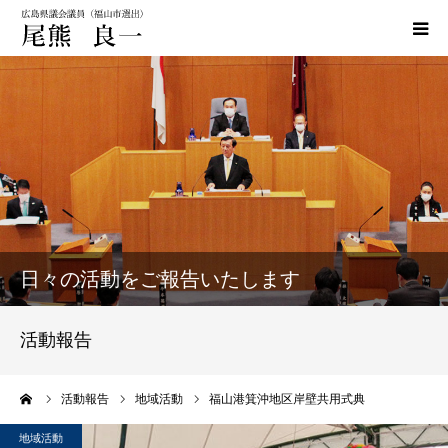
HOME
政策
活動実績
活動報告
日々の活動をご報告いたします
おぐま通信
活動報告
お問い合わせ
ーム
活動報告
地域活動
福山港箕沖地区岸壁共用式典
地域活動