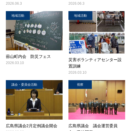
2026.06.3
2026.06.3
地域活動
地域活動
蔀山町内会 防災フェス
災害ボランティアセンター設
2026.03.10
置訓練
2026.03.10
議会・委員会活動
視察
広島県議会2月定例議会開会
広島県議会 議会運営委員