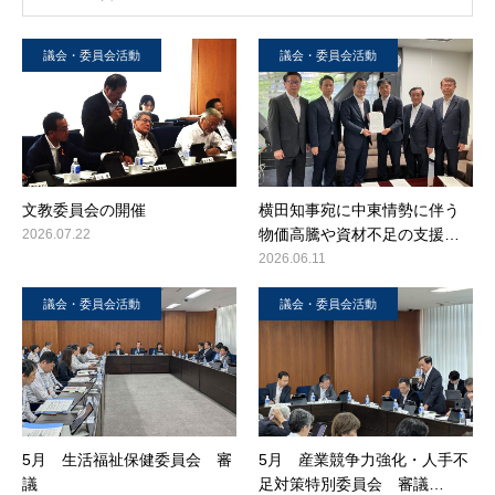
議会・委員会活動
議会・委員会活動
文教委員会の開催
横田知事宛に中東情勢に伴う
物価高騰や資材不足の支援…
2026.07.22
2026.06.11
議会・委員会活動
議会・委員会活動
5月 生活福祉保健委員会 審
5月 産業競争力強化・人手不
議
足対策特別委員会 審議…