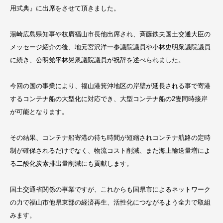
用式典』に出席をさせて頂きました。
湯崎広島県知事や枝廣福山市長他出席され、斉藤鉄夫国土交通大臣の
メッセージ紹介の後、地元宮沢洋一参議院議員や小林史明衆議院議員
に続き、公明党平林晃衆議院議員が祝辞を述べられました。
今回の国の事業により、福山港箕沖地区の岸壁が延長される事で寄港
するコンテナ船の大型化に対応でき、大型コンテナ船の2隻同時接岸
が可能となります。
その結果、コンテナ船寄港の待ち時間が短縮されコンテナ航路の定時
制が確保されるだけでなく、物流コスト削減、また海上輸送量増によ
る二酸化炭素排出量削減にも貢献します。
国土交通省関係の事業ですが、これからも国県市によるネットワーク
の力で福山市他県東部の経済再生、活性化につながるよう全力で取組
みます。