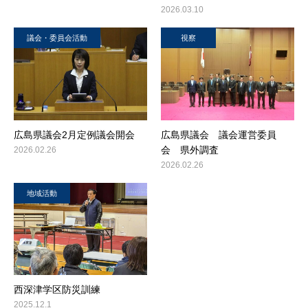
2026.03.10
議会・委員会活動
視察
広島県議会2月定例議会開会
広島県議会 議会運営委員
会 県外調査
2026.02.26
2026.02.26
地域活動
西深津学区防災訓練
2025.12.1