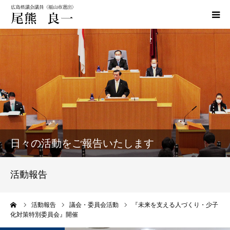
HOME
政策
活動実績
活動報告
日々の活動をご報告いたします
おぐま通信
活動報告
お問い合わせ
ーム
活動報告
議会・委員会活動
『未来を支える人づくり・少子
化対策特別委員会』開催