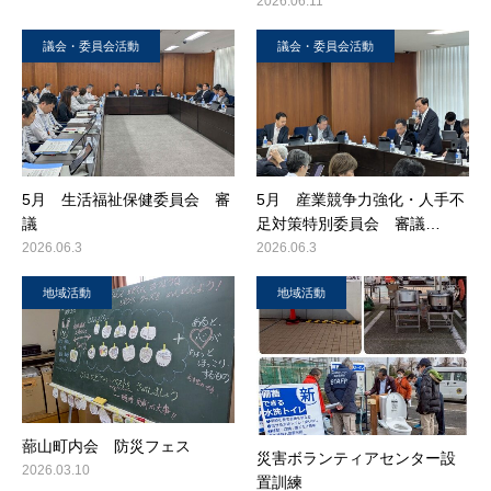
2026.06.11
議会・委員会活動
議会・委員会活動
5月 生活福祉保健委員会 審
5月 産業競争力強化・人手不
議
足対策特別委員会 審議…
2026.06.3
2026.06.3
地域活動
地域活動
蔀山町内会 防災フェス
災害ボランティアセンター設
2026.03.10
置訓練