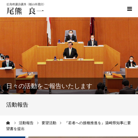
HOME
政策
活動実績
活動報告
日々の活動をご報告いたします
おぐま通信
活動報告
お問い合わせ
ーム
活動報告
要望活動
『若者への接種推進を』湯崎県知事に要
望書を提出