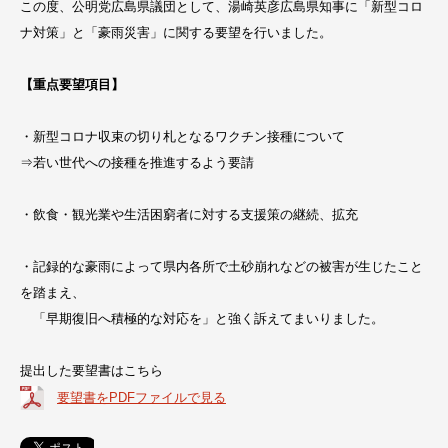
この度、公明党広島県議団として、湯崎英彦広島県知事に「新型コロ
ナ対策」と「豪雨災害」に関する要望を行いました。
【重点要望項目】
・新型コロナ収束の切り札となるワクチン接種について
⇒若い世代への接種を推進するよう要請
・飲食・観光業や生活困窮者に対する支援策の継続、拡充
・記録的な豪雨によって県内各所で土砂崩れなどの被害が生じたこと
を踏まえ、
「早期復旧へ積極的な対応を」と強く訴えてまいりました。
提出した要望書はこちら
要望書をPDFファイルで見る