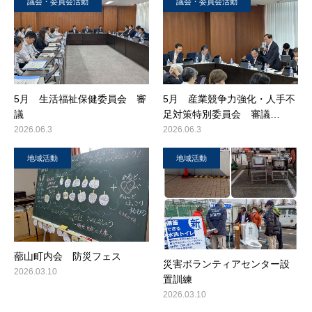
議会・委員会活動
議会・委員会活動
5月 生活福祉保健委員会 審
5月 産業競争力強化・人手不
議
足対策特別委員会 審議…
2026.06.3
2026.06.3
地域活動
地域活動
蔀山町内会 防災フェス
災害ボランティアセンター設
2026.03.10
置訓練
2026.03.10